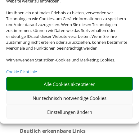
Website weiter zu entwickeln.
Um Ihnen ein optimales Erlebnis zu bieten, verwenden wir
Technologien wie Cookies, um Geräteinformationen zu speichern
Sinnvolle Fokusreihenfolge bei
und/oder darauf zuzugreifen. Wenn Sie diesen Technologien
Tastaturnutzung
zustimmmen, können wir Daten wie das Surfverhalten oder
eindeutige IDs auf dieser Website verarbeiten. Wenn Sie ihre
Die Fokusreihenfolge auf unserer Website
Zustimmung nicht erteilen oder zurückziehen, können bestimmte
ist logisch und entspricht dem visuellen
Merkmale und Funktionen beeinträchtigt werden.
Aufbau der Seite. Beim Navigieren mit der
Wir verwenden Statistiken-Cookies und Marketing Cookies.
Tabulatortaste werden interaktive
Elemente in einer nachvollziehbaren
Cookie-Richtlinie
Reihenfolge durchlaufen, sodass
Nutzer:innen mit Tastatur oder
Alle Cookies akzeptieren
Screenreader effizient und ohne
Verwirrung durch die Inhalte geführt
Nur technisch notwendige Cookies
werden.
Einstellungen ändern
Deutlich erkennbare Links