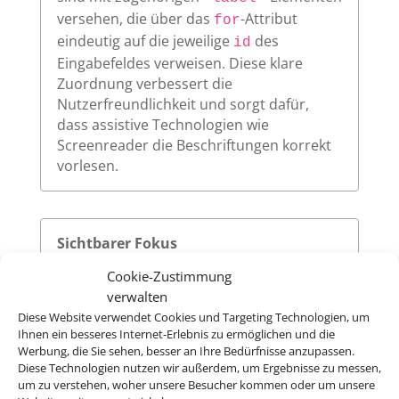
versehen, die über das
-Attribut
for
eindeutig auf die jeweilige
des
id
Eingabefeldes verweisen. Diese klare
Zuordnung verbessert die
Nutzerfreundlichkeit und sorgt dafür,
dass assistive Technologien wie
Screenreader die Beschriftungen korrekt
vorlesen.
Sichtbarer Fokus
Cookie-Zustimmung
Alle interaktiven Elemente auf unserer
verwalten
Website – wie Links, Buttons oder
Diese Website verwendet Cookies und Targeting Technologien, um
Formularfelder – zeigen klar sichtbar an,
Ihnen ein besseres Internet-Erlebnis zu ermöglichen und die
wenn sie per Tastatur ausgewählt werden.
Werbung, die Sie sehen, besser an Ihre Bedürfnisse anzupassen.
So ermöglichen wir eine vollständige
Diese Technologien nutzen wir außerdem, um Ergebnisse zu messen,
Bedienung auch ohne Maus.
um zu verstehen, woher unsere Besucher kommen oder um unsere