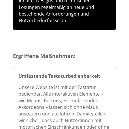
Inhalte, Designs und technischen
Lösungen regelmäßig an neue und
bestehende Anforderungen und
Nutzerbedürfnisse an.
Ergriffene Maßnahmen:
Umfassende Tastaturbedienbarkeit
Unsere Website ist mit der Tastatur
bedienbar. Alle interaktiven Elemente –
wie Menüs, Buttons, Formulare oder
Akkordeons – lassen sich ohne Maus
ansteuern und ausführen. Damit stellen
wir sicher, dass auch Nutzer:innen mit
motorischen Einschränkungen oder ohne